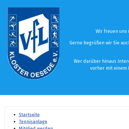
Wir freuen uns
Gerne begrüßen wir Sie auch
Wer darüber hinaus Inter
vorher mit einem 
Startseite
Tennisanlage
Mitglied werden