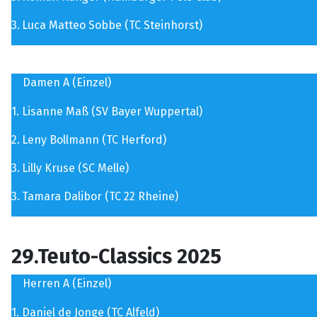
3.
Luca Matteo Sobbe (TC Steinhorst)
Damen A (Einzel)
1.
Lisanne Maß (SV Bayer Wuppertal)
2.
Leny Bollmann (TC Herford)
3.
Lilly Kruse (SC Melle)
3.
Tamara Dalibor (TC 22 Rheine)
29.Teuto-Classics 2025
Herren A (Einzel)
1.
Daniel de Jonge (TC Alfeld)