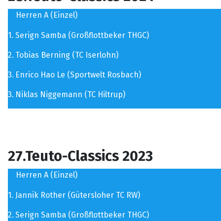
Herren A (Einzel)
1.
Serign Samba (Großflottbeker THGC)
2.
Tobias Berning (TC Iserlohn)
3.
Enrico Hao Le (Sportwelt Rosbach)
3.
Niklas Niggemann (TC Hiltrup)
27.Teuto-Classics 2023
Herren A (Einzel)
1.
Jannik Rother (Gütersloher TC RW)
2.
Serign Samba (Großflottbeker THGC)