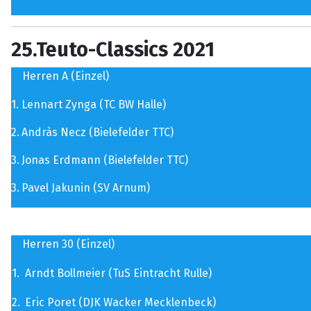
25.Teuto-Classics 2021
Herren A (Einzel)
1.
Lennart Zynga (TC BW Halle)
2.
Andràs Necz (Bielefelder TTC)
3.
Jonas Erdmann (Bielefelder TTC)
3.
Pavel Jakunin (SV Arnum)
Herren 30 (Einzel)
1.
Arndt Bollmeier (TuS Eintracht Rulle)
2.
Eric Poret (DJK Wacker Mecklenbeck)