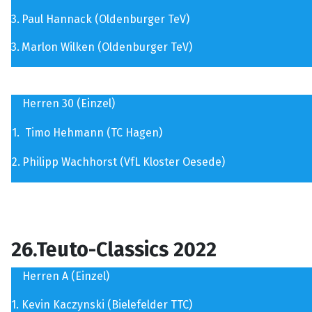
3.
Paul Hannack (Oldenburger TeV)
3.
Marlon Wilken (Oldenburger TeV)
Herren 30 (Einzel)
1.
Timo Hehmann (TC Hagen)
2.
Philipp Wachhorst (VfL Kloster Oesede)
26.Teuto-Classics 2022
Herren A (Einzel)
1.
Kevin Kaczynski (
Bielefelder TTC
)