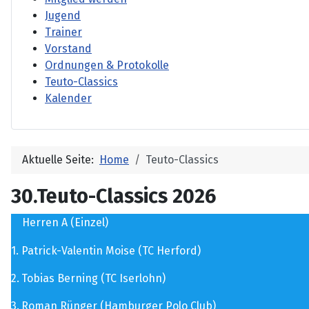
Jugend
Trainer
Vorstand
Ordnungen & Protokolle
Teuto-Classics
Kalender
Aktuelle Seite:
Home
Teuto-Classics
30.Teuto-Classics 2026
Herren A (Einzel)
1.
Patrick-Valentin Moise (TC Herford)
2.
Tobias Berning (TC Iserlohn)
3.
Roman Rünger (Hamburger Polo Club)