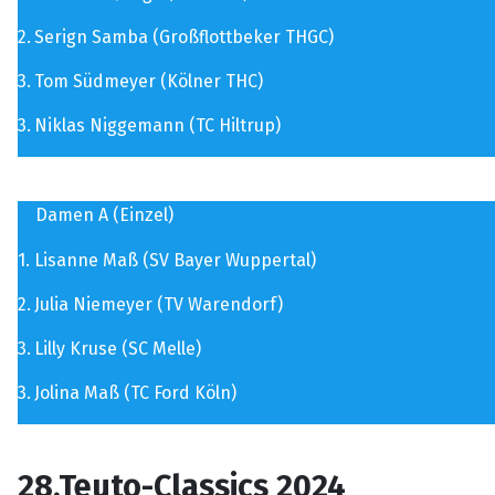
2.
Serign Samba (Großflottbeker THGC)
3.
Tom Südmeyer (Kölner THC)
3.
Niklas Niggemann (TC Hiltrup)
Damen A (Einzel)
1.
Lisanne Maß (SV Bayer Wuppertal)
2.
Julia Niemeyer (TV Warendorf)
3.
Lilly Kruse (SC Melle)
3.
Jolina Maß (TC Ford Köln)
28.Teuto-Classics 2024