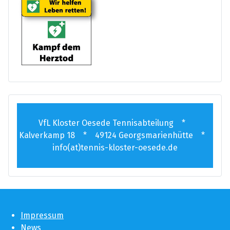
VfL Kloster Oesede Tennisabteilung *
Kalverkamp 18 * 49124 Georgsmarienhütte *
info(at)tennis-kloster-oesede.de
Impressum
News