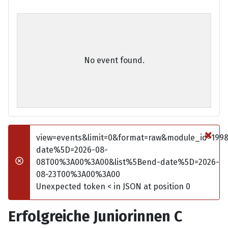
No event found.
×
view=events&limit=0&format=raw&module_id=199
date%5D=2026-08-
08T00%3A00%3A00&list%5Bend-date%5D=2026-
Fehler
08-23T00%3A00%3A00
Unexpected token < in JSON at position 0
Erfolgreiche Juniorinnen C