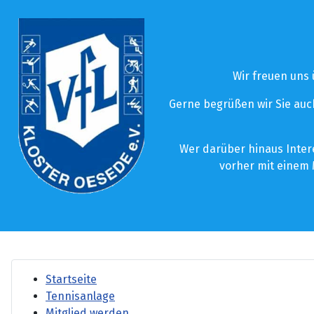
Wir freuen uns
Gerne begrüßen wir Sie auch
Wer darüber hinaus Inter
vorher mit einem 
Startseite
Tennisanlage
Mitglied werden