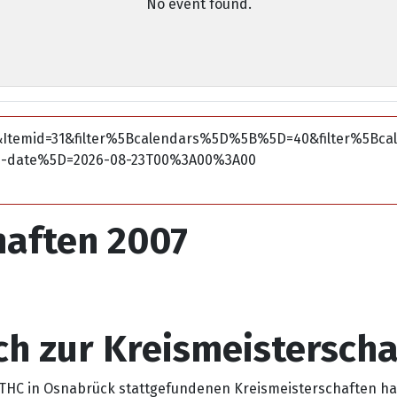
No event found.
&Itemid=31&filter%5Bcalendars%5D%5B%5D=40&filter%5Bc
d-date%5D=2026-08-23T00%3A00%3A00
haften 2007
h zur Kreismeisterscha
OTHC in Osnabrück stattgefundenen Kreismeisterschaften hat