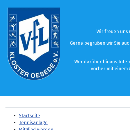
Wir freuen uns
Gerne begrüßen wir Sie auch
Wer darüber hinaus Inter
vorher mit einem 
Startseite
Tennisanlage
Mitglied werden