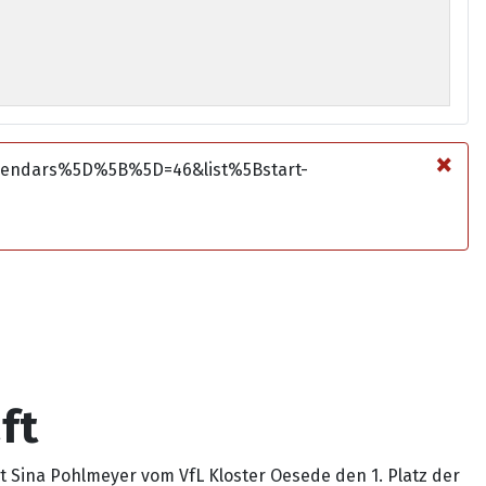
×
alendars%5D%5B%5D=46&list%5Bstart-
ft
 Sina Pohlmeyer vom VfL Kloster Oesede den 1. Platz der