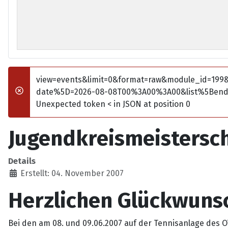
view=events&limit=0&format=raw&module_id=199
date%5D=2026-08-08T00%3A00%3A00&list%5Ben
Fehler
Unexpected token < in JSON at position 0
Jugendkreismeistersc
Details
Erstellt: 04. November 2007
Herzlichen Glückwunsc
Bei den am 08. und 09.06.2007 auf der Tennisanlage des 