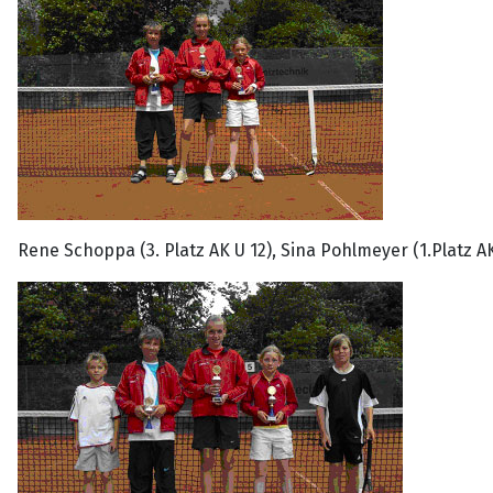
Rene Schoppa (3. Platz AK U 12), Sina Pohlmeyer (1.Platz A