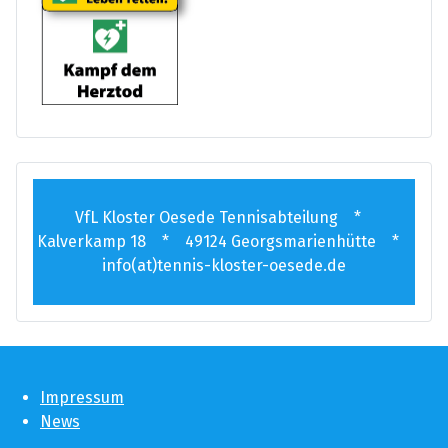
VfL Kloster Oesede Tennisabteilung *
Kalverkamp 18 * 49124 Georgsmarienhütte *
info(at)tennis-kloster-oesede.de
Impressum
News