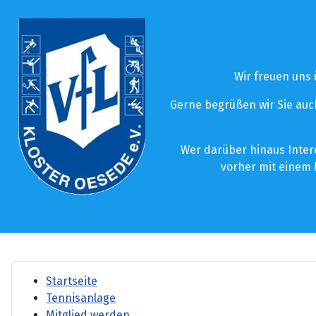
Wir freuen uns
Gerne begrüßen wir Sie auch
Wer darüber hinaus Inter
vorher mit einem 
Startseite
Tennisanlage
Mitglied werden