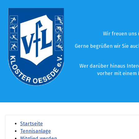
Wir freuen uns
Gerne begrüßen wir Sie auch
Wer darüber hinaus Inter
vorher mit einem 
Startseite
Tennisanlage
Mitglied werden