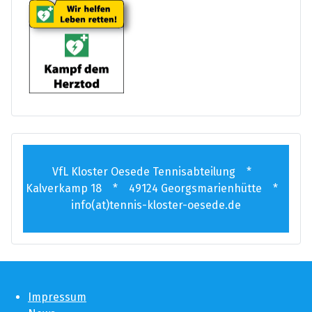
VfL Kloster Oesede Tennisabteilung *
Kalverkamp 18 * 49124 Georgsmarienhütte *
info(at)tennis-kloster-oesede.de
Impressum